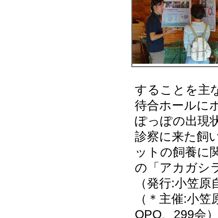
することを主
待合ホールに
ぽっぽの出現
診察に来た飼
ットの飼養に
の「アカガシ
（発行:小笠
（＊主催:小笠
OPO、299会