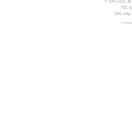
〒100-210
TEL &
URL:http:
© Institut