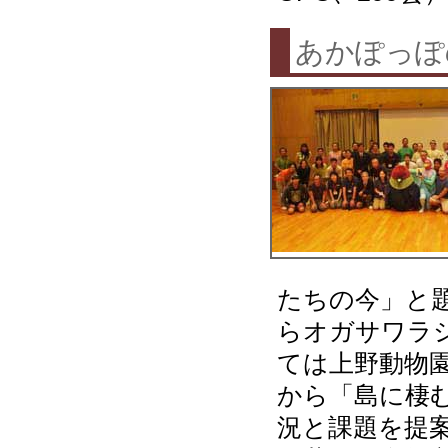
あかぽっぽ
たちの今」と
らオガサワラ
ては上野動物園
から「島に棲
況と課題を提