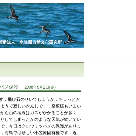
ツバメ保護
2008年5月2日(金)
す．飛び石のせいでしょうか．ちょっとお
いようで寂しいかんじです．空模様もいまい
半から山の稜線はガスがかかることが多く，
入りしてしまったかのような天気が続いてい
中で，今日はクロウミツバメの保護がありま
は，海鳥では珍しい小笠原固有種です．近