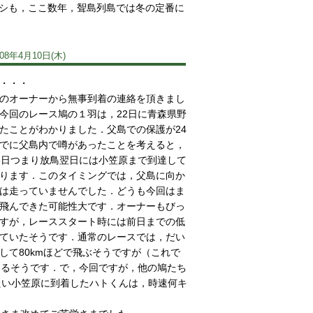
シも，ここ数年，聟島列島では冬の定番に
008年4月10日(木)
・・・
のオーナーから無事到着の連絡を頂きまし
今回のレース鳩の１羽は，22日に青森県野
たことがわかりました．父島での保護が24
でに父島内で噂があったことを考えると，
3日つまり放鳥翌日には小笠原まで到達して
ります．このタイミングでは，父島に向か
は走っていませんでした．どうも今回はま
飛んできた可能性大です．オーナーもびっ
すが，レーススタート時には前日までの低
ていたそうです．通常のレースでは，だい
して80kmほどで飛ぶそうですが（これで
あるそうです．で，今回ですが，他の鳩たち
たい小笠原に到着したハトくんは，時速何キ