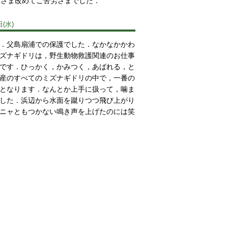
なさま改めてご苦労さまでした．
日(水)
．父島扇浦での保護でした．なかなかかわ
ズナギドリは，野生動物救護関連のお仕事
です．ひっかく，かみつく，あばれる，と
産のすべてのミズナギドリの中で，一番の
となります．なんとか上手に扱って，噛ま
した．浜辺から水面を蹴りつつ飛び上がり
ニャともつかない鳴き声を上げたのには笑