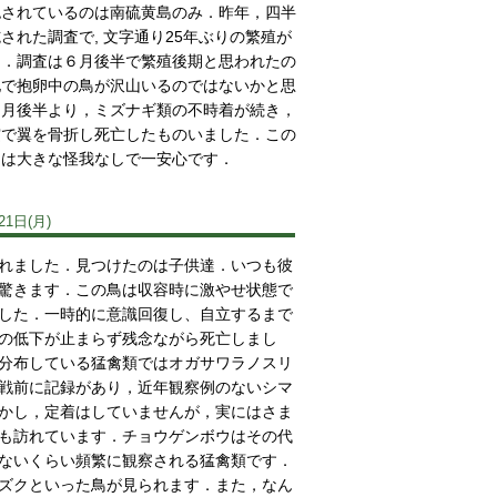
認されているのは南硫黄島のみ．昨年，四半
された調査で, 文字通り25年ぶりの繁殖が
た．調査は６月後半で繁殖後期と思われたの
地で抱卵中の鳥が沢山いるのではないかと思
４月後半より，ミズナギ類の不時着が続き，
突で翼を骨折し死亡したものいました．この
メは大きな怪我なしで一安心です．
21日(月)
れました．見つけたのは子供達．いつも彼
驚きます．この鳥は収容時に激やせ状態で
した．一時的に意識回復し、自立するまで
の低下が止まらず残念ながら死亡しまし
分布している猛禽類ではオガサワラノスリ
戦前に記録があり，近年観察例のないシマ
かし，定着はしていませんが，実にはさま
も訪れています．チョウゲンボウはその代
ないくらい頻繁に観察される猛禽類です．
ズクといった鳥が見られます．また，なん