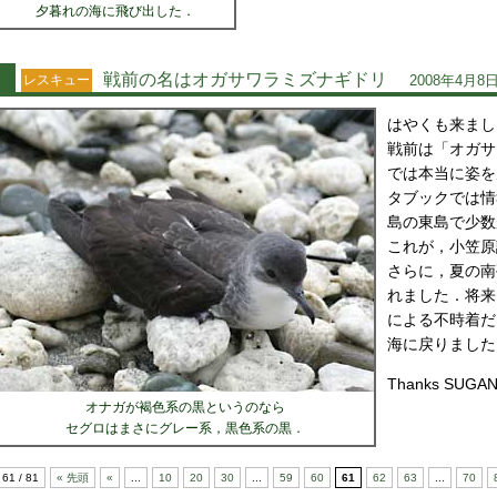
夕暮れの海に飛び出した．
戦前の名はオガサワラミズナギドリ
レスキュー
2008年4月8日
はやくも来まし
戦前は「オガサ
では本当に姿を
タブックでは情
島の東島で少数
これが，小笠原
さらに，夏の南
れました．将来
による不時着だ
海に戻りました
Thanks SUGA
オナガが褐色系の黒というのなら
セグロはまさにグレー系，黒色系の黒．
61 / 81
« 先頭
«
...
10
20
30
...
59
60
61
62
63
...
70