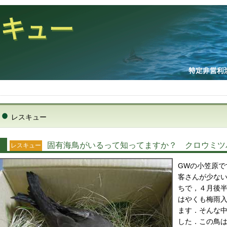
レスキュー
固有海鳥がいるって知ってますか？ クロウミ
レスキュー
GWの小笠原で
客さんが少な
ちで，４月後
はやくも梅雨
ます．そんな
した．この鳥