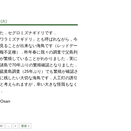
(火)
た．セグロミズナギドリです．
ワラミズナギドリ」とも呼ばれながら，今
見ることが出来ない海鳥です（レッドデー
報不足種）．昨年春に我々の調査で父島列
が繁殖していることがわかりました．実に
諸島で70年ぶりの繁殖確認となりました．
硫黄島調査（25年ぶり）でも繁殖が確認さ
に残したい大切な海鳥です．人工灯の誘引
と考えられますが，幸い大きな怪我もなく
．
NOsan
80
...
»
最後 »