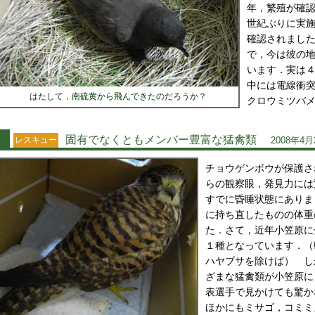
年，繁殖が確
世紀ぶりに実施
確認されまし
で，今は彼の
います．実は
中には電線衝
はたして，南硫黄から飛んできたのだろうか？
クロウミツバ
固有でなくともメンバー豊富な猛禽類
レスキュー
2008年4月
チョウゲンボウが保護さ
らの観察眼，発見力には
すでに昏睡状態にありま
に持ち直したものの体重
た．さて，近年小笠原に
１種となっています．（
ハヤブサを除けば） し
ざまな猛禽類が小笠原に
表選手で見かけても驚か
ほかにもミサゴ，コミミ