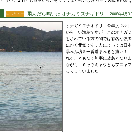
ともかく２羽とも無事だったそうで，よかったよかった．関係者のみ
飛んだら鳴いた オナガミズナギドリ
レスキュー
2008年4月9
オナガミズナギドリ．今年度２羽目
いらしい海鳥ですが，このオナガミ
をされている方の間では有名な強者
にかく元気です．人によっては日本
暴れん坊＆一番噛まれると痛い！ 
れることもなく無事に放鳥となりま
ながら，ミャウミャウともフニャフ
ってしまいました．