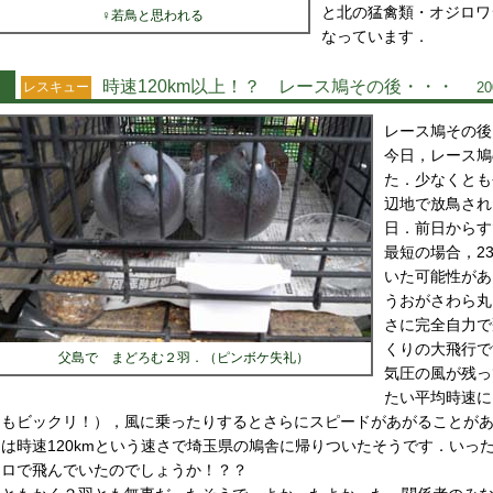
と北の猛禽類・オジロワ
♀若鳥と思われる
なっています．
時速120km以上！？ レース鳩その後・・・
レスキュー
2
レース鳩その後
今日，レース鳩
た．少なくとも
辺地で放鳥され
日．前日からす
最短の場合，2
いた可能性があ
うおがさわら丸
さに完全自力で
くりの大飛行で
父島で まどろむ２羽．（ピンボケ失礼）
気圧の風が残っ
たい平均時速に
もビックリ！），風に乗ったりするとさらにスピードがあがることが
は時速120kmという速さで埼玉県の鳩舎に帰りついたそうです．いっ
ロで飛んでいたのでしょうか！？？