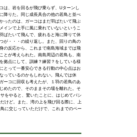
コは、岩を回るが飛び乗らず、Uターンし
に降りた。同じ成長具合の他の若鳥と並べ
かったのは、ガーコはまだ羽ばたいて飛ぶ
メインで上手に風に乗れていないというこ
羽ばたいて飛んで、疲れると海に降りて休
つが・・・の繰り返し。また、回りの鳥の
身の反応から、これまで南島海域までは飛
ことが考えられた。南島周辺の若鳥も、南
を拠点にして、訓練？練習？をしている様
にとって一番安心できる行動の中心点はお
なっているのかもしれない。飛んでは休
ガーコに回収も考えたが、１羽の若鳥のあ
じめたので、そのままその場を離れた。そ
エサをやると、驚いたことに、はじめてバシ
でだけど。また、湾の上を飛び回る際に、上
若鳥に交じっていただけで、これまでのペー