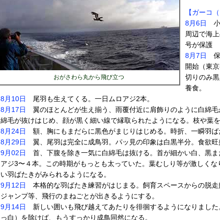
【ガーコ（
8月6日
小
周辺で海上の
号が保護
8月7日
保
開始（東京
切りのみ黒
おがさわら丸から飛び立つ
養食。
8月10日
尾羽も生えてくる。一日ムロアジ2本。
8月17日
翼のほとんどが生え揃う、雨覆付近に肩飾りのように白綿毛
綿毛が抜けはじめ、顔が黒く細い線で縁取られたようになる。枝や葉
8月24日
額、胸にもまだらに黒色がまじりはじめる。時折、一瞬羽ば
8月29日
翼、尾羽は完全に成鳥羽。パッ見の印象は白黒半分。食欲旺
9月02日
首、下腹を除き一気に白綿毛は抜ける。首が細かい白、黒ま
アジ3〜４本。この時期がもっとも太っていた。葉むしり等が激しくな
い羽ばたきがみられるようになる。
9月12日
本格的な羽ばたき練習がはじまる。飼育スペースからの脱走
ジャンプ等、飛行のまねごとが出きるようにする。
9月14日
新しい囲いも飛び越えてあたりを徘徊するようになりました
っ白）を除けば、もうすっかり成鳥同然になる。