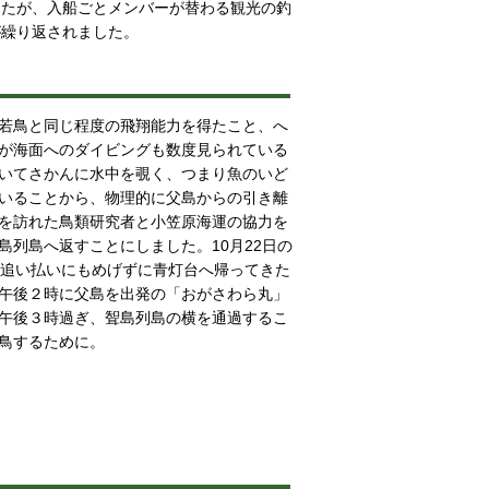
したが、入船ごとメンバーが替わる観光の釣
が繰り返されました。
若鳥と同じ程度の飛翔能力を得たこと、へ
が海面へのダイビングも数度見られている
いてさかんに水中を覗く、つまり魚のいど
いることから、物理的に父島からの引き離
を訪れた鳥類研究者と小笠原海運の協力を
島列島へ返すことにしました。10月22日の
ぶ追い払いにもめげずに青灯台へ帰ってきた
午後２時に父島を出発の「おがさわら丸」
午後３時過ぎ、聟島列島の横を通過するこ
鳥するために。