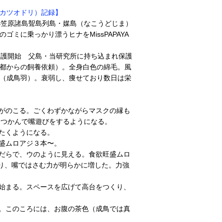
カツオドリ）記録】
笠原諸島聟島列島・媒島（なこうどじま）
ゴミに乗っかり漂うヒナをMissPAPAYA
護開始 父島・当研究所に持ち込まれ保護
都からの飼養依頼）。全身白色の綿毛。風
（成鳥羽）。衰弱し、痩せており数日は栄
がのこる。ごくわずかながらマスクの縁も
をつかんで嘴遊びをするようになる。
たくようになる。
盛ムロアジ３本〜。
だらで、ウのように見える。食欲旺盛ムロ
り、嘴ではさむ力が明らかに増した。力強
始まる。スペースを広げて高台をつくり、
。このころには、お腹の茶色（成鳥では真