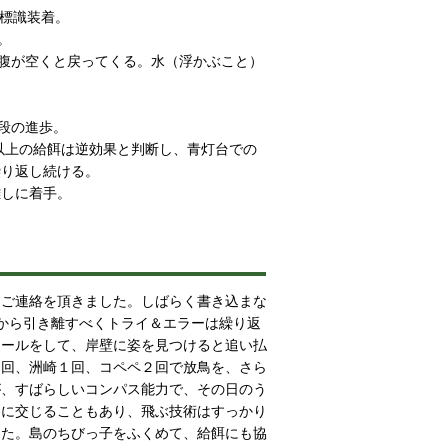
標識装着。
。
腹が空くと戻ってくる。水（浮かぶこと）
段の進歩。
上の給餌は逆効果と判断し、青灯台での
繰り返し続ける。
離しに着手。
ご連絡を頂きました。しばらく書き込まな
）から引き離すべくトライ＆エラーは繰り返
ロールをして、岸壁に姿を見つけると追い払
１回、洲崎１回、コペペ２回で放鳥を、さら
が、すばらしいコンパス能力で、その日のう
鳥に交じることもあり、飛ぶ技術はすっかり
した。島のちびっ子をふくめて、給餌にも協