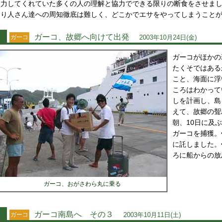
力してくれていた多くの人の理解と協力でできる限りの断食をさせま
り人さん達への周知徹底は難しく、どこかでエサをやってしまうこと
ガーコ、故郷へ向けて出発
ガーコ
2003年10月24日(金)
ガーコがほかの
たくそではある
こと、海面に浮
ころはわかって
しを計画し、島
えて、故郷の聟
朝、10日に及
ガーコを捕獲。
に託しました。
ろに船からの放
ガーコ、おがさわら丸に乗る
ガーコ南島へ その３
ガーコ
2003年10月11日(土)