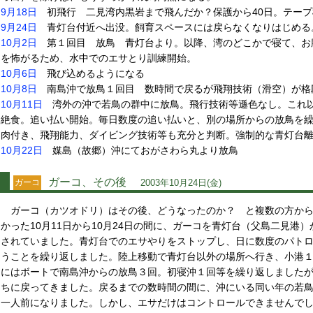
9月18日
初飛行 二見湾内黒岩まで飛んだか？保護から40日。テープ
9月24日
青灯台付近へ出没。飼育スペースには戻らなくなりはじめる
10月2日
第１回目 放鳥 青灯台より。以降、湾のどこかで寝て、お
を怖がるため、水中でのエサとり訓練開始。
10月6日
飛び込めるようになる
10月8日
南島沖で放鳥１回目 数時間で戻るが飛翔技術（滑空）が格
10月11日
湾外の沖で若鳥の群中に放鳥。飛行技術等遜色なし。これ以
絶食。追い払い開始。毎日数度の追い払いと、別の場所からの放鳥を
肉付き、飛翔能力、ダイビング技術等も充分と判断。強制的な青灯台
10月22日
媒島（故郷）沖にておがさわら丸より放鳥
ガーコ、その後
ガーコ
2003年10月24日(金)
ガーコ（カツオドリ）はその後、どうなったのか？ と複数の方から
かった10月11日から10月24日の間に、ガーコを青灯台（父島二見港
されていました。青灯台でのエサやりをストップし、日に数度のパト
うことを繰り返しました。陸上移動で青灯台以外の場所へ行き、小港
にはボートで南島沖からの放鳥３回。初寝沖１回等を繰り返しました
ちに戻ってきました。戻るまでの数時間の間に、沖にいる同い年の若
一人前になりました。しかし、エサだけはコントロールできませんで