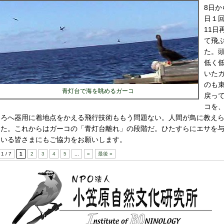
8日か
日１
11
て飛
た。
低く
いた
のも
青灯台で海を眺めるガーコ
戻っ
コを
ろへ器用に着地点をかえる飛行技術ももう問題ない。人間が鳥に教え
た。これからはガーコの「青灯台離れ」の段階だ。ひたすらにエサを
いる皆さまにもご協力をお願いします。
1 / 7
1
2
3
4
5
...
»
最後 »