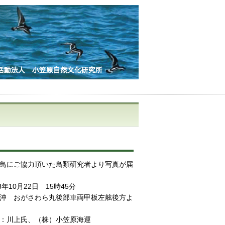
鳥にご協力頂いた鳥類研究者より写真が届
3年10月22日 15時45分
沖 おがさわら丸後部車両甲板左舷後方よ
：川上氏、（株）小笠原海運