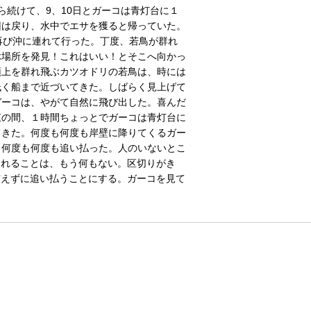
ら続けて、9、10日とガーコは青灯台に１
回は戻り、水中でエサを獲ると帰っていた。
日再び沖に連れて行った。丁度、若鳥が群れ
ぶ場所を発見！これはいい！とそこへ向かっ
頭上を群れ飛ぶカツオドリの若鳥は、時には
低く船まで近づいてきた。しばらく見上げて
ガーコは、やがて自然に飛び出した。喜んだ
束の間、１時間ちょっとでガーコは青灯台に
てきた。何度も何度も岸壁に降りてくるガー
、何度も何度も追い払った。人のいないとこ
られることは、もう何もない。区切りがき
与えずに追い払うことにする。ガーコを見て