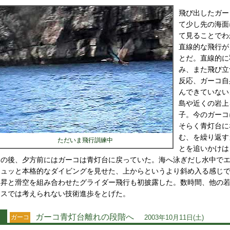
飛び出したガー
て少し先の海面
て見ることでわ
直線的な飛行が
とだ。直線的に
み、また飛び立
反応、ガーコ自
んできていない
島や近くの岩上
子。今のガーコ
そらく青灯台に
む、を繰り返す
ただいま飛行訓練中
とを追いかけは
の後、夕方前にはガーコは青灯台に戻っていた。海へ泳ぎだし水中で
ュッと本格的なダイビングを見せた、上からというより斜め入る感じ
昇と滑空を組み合わせたグライダー飛行も初披露した。数時間、他の
スでは考えられない技術進歩をとげた。
ガーコ青灯台離れの段階へ
ガーコ
2003年10月11日(土)