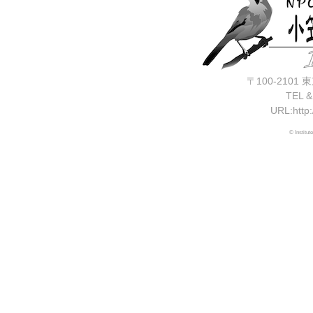
〒100-210
TEL &
URL:http:
© Institut