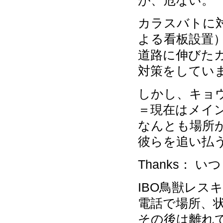
が、危ない。
カラスバトに
よる看板設置
道路に伸びた
対策をしてい
しかし、キョ
＝現在はメイ
なんとも場所
彼らを追い払
Thanks：
IBO鳥獣レスキュ
電話で場所、状
その後は離れ