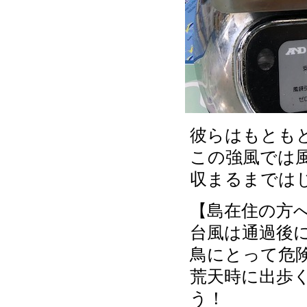
彼らはもとも
この強風では
収まるまでは
【島在住の方
台風は通過後
鳥にとって危
荒天時に出歩
う！